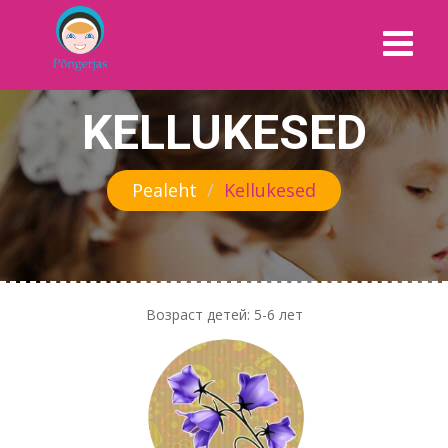
KELLUKESED
Pealeht
Kellukesed
Возраст детей: 5-6 лет