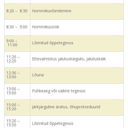
8:20 – 8:30
Hommikuvõimlemine
8:30 – 9:00
Hommikusöök
9:00 –
Lõimitud õppetegevus
11:00
11:20 –
Ettevalmistus jalutuskäiguks, jalutuskäik
12:20
12:30 –
Lõuna
13:00
13:00 –
Puhkeaeg või vaikne tegevus
15:00
15:00 –
Järkjärguline äratus, õhuprotseduurid
15:20
15:20 –
Lõimitud õppeteg
evus
15:50