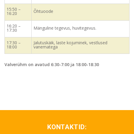
15:50 –
Õhtuoode
16:20
16:20 –
Mänguline tegevus, huvitegevus.
17:30
17:30 –
Jalutuskäik, laste kojuminek, vestlused
18:00
vanematega
Valverühm on avatud 6:30-7:00 ja 18:00-18:30
KONTAKTID: