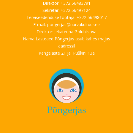
Direktor: +372 56483791
Sekretär: +372 56497124
Terviseedenduse töötaja: +372 56498017
E-mail: pongerjas@narvakultuur.ee
Direktor: Jekaterina Golubtsova
Narva Lasteaed Põngerjas asub kahes majas
aadressil
Kangelaste 21 ja
Pu
škini 13a